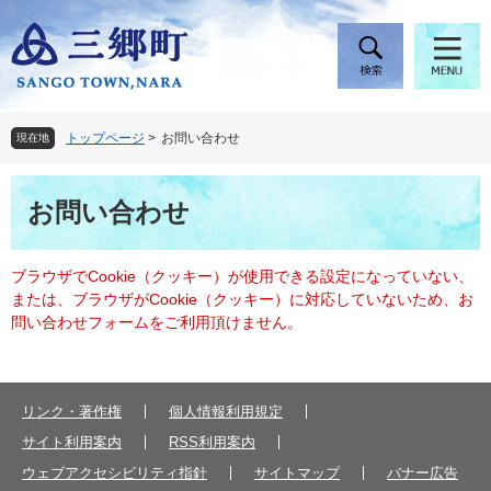
ペ
メ
ー
ニ
ジ
ュ
の
ー
先
を
頭
飛
トップページ
>
お問い合わせ
現在地
で
ば
す
し
本
。
て
お問い合わせ
文
本
文
へ
ブラウザでCookie（クッキー）が使用できる設定になっていない、
または、ブラウザがCookie（クッキー）に対応していないため、お
問い合わせフォームをご利用頂けません。
リンク・著作権
個人情報利用規定
サイト利用案内
RSS利用案内
ウェブアクセシビリティ指針
サイトマップ
バナー広告