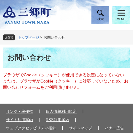
ペ
メ
ー
ニ
ジ
ュ
の
ー
先
を
頭
飛
トップページ
>
お問い合わせ
現在地
で
ば
す
し
本
。
て
お問い合わせ
文
本
文
へ
ブラウザでCookie（クッキー）が使用できる設定になっていない、
または、ブラウザがCookie（クッキー）に対応していないため、お
問い合わせフォームをご利用頂けません。
リンク・著作権
個人情報利用規定
サイト利用案内
RSS利用案内
ウェブアクセシビリティ指針
サイトマップ
バナー広告