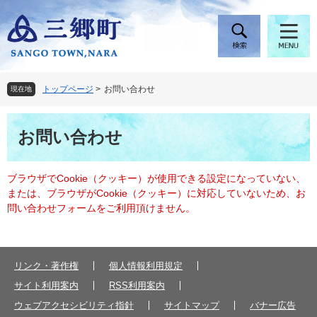
ペ
メ
ー
ニ
ジ
ュ
の
ー
先
を
頭
飛
トップページ
>
お問い合わせ
現在地
で
ば
す
し
本
。
て
お問い合わせ
文
本
文
へ
ブラウザでCookie（クッキー）が使用できる設定になっていない、
または、ブラウザがCookie（クッキー）に対応していないため、お
問い合わせフォームをご利用頂けません。
リンク・著作権
個人情報利用規定
サイト利用案内
RSS利用案内
ウェブアクセシビリティ指針
サイトマップ
バナー広告