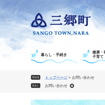
ペ
メ
ー
ニ
ジ
ュ
の
ー
先
を
頭
飛
で
ば
す
し
。
て
健康・
本
暮らし・手続き
子育て
文
へ
トップページ
>
お問い合わせ
現在地
お問い合わせ
足あと
本