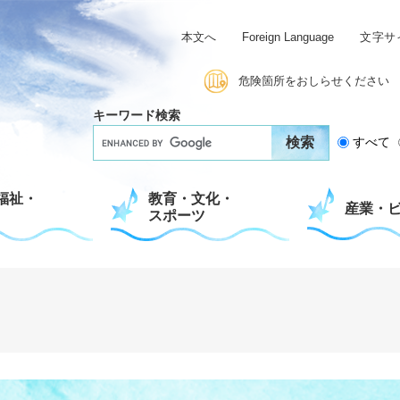
本文へ
Foreign Language
文字サ
危険箇所をおしらせください
キーワード検索
G
すべて
o
o
g
福祉・
教育・文化・
l
産業・
スポーツ
e
カ
ス
タ
ム
検
索