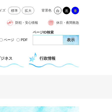
イズ
背景色
標準
拡大
白
黒
青
防犯・安心情報
休日・夜間救急
ページID検索
ページ
PDF
ビジネス
行政情報