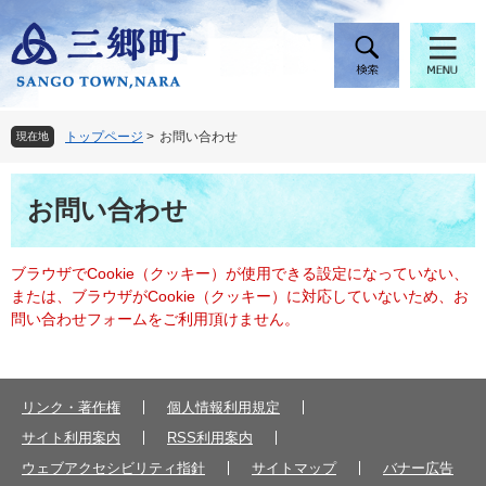
ペ
メ
ー
ニ
ジ
ュ
の
ー
先
を
頭
飛
トップページ
>
お問い合わせ
現在地
で
ば
す
し
本
。
て
お問い合わせ
文
本
文
へ
ブラウザでCookie（クッキー）が使用できる設定になっていない、
または、ブラウザがCookie（クッキー）に対応していないため、お
問い合わせフォームをご利用頂けません。
リンク・著作権
個人情報利用規定
サイト利用案内
RSS利用案内
ウェブアクセシビリティ指針
サイトマップ
バナー広告