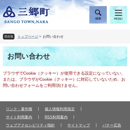
ペ
メ
ー
ニ
ジ
ュ
の
ー
先
を
頭
飛
トップページ
>
お問い合わせ
現在地
で
ば
す
し
本
。
て
お問い合わせ
文
本
文
へ
ブラウザでCookie（クッキー）が使用できる設定になっていない、
または、ブラウザがCookie（クッキー）に対応していないため、お
問い合わせフォームをご利用頂けません。
リンク・著作権
個人情報利用規定
サイト利用案内
RSS利用案内
ウェブアクセシビリティ指針
サイトマップ
バナー広告