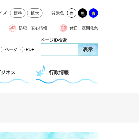
イズ
背景色
標準
拡大
白
黒
青
防犯・安心情報
休日・夜間救急
ページID検索
ページ
PDF
ビジネス
行政情報