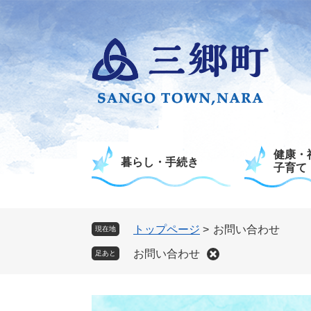
ペ
メ
ー
ニ
ジ
ュ
の
ー
先
を
頭
飛
で
ば
す
し
。
て
健康・
本
暮らし・手続き
子育て
文
へ
トップページ
>
お問い合わせ
現在地
お問い合わせ
足あと
本