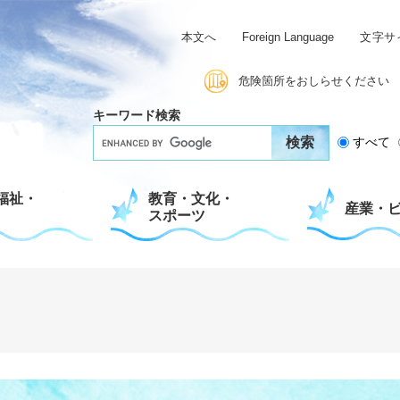
本文へ
Foreign Language
文字サ
危険箇所をおしらせください
キーワード検索
G
すべて
o
o
g
福祉・
教育・文化・
l
産業・
スポーツ
e
カ
ス
タ
ム
検
索