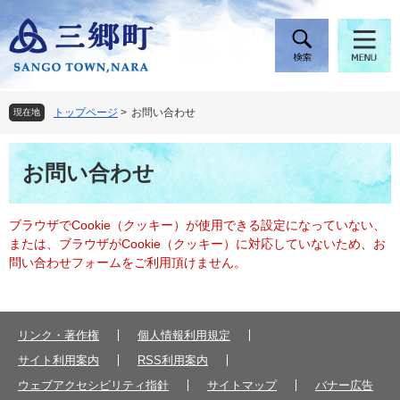
ペ
メ
ー
ニ
ジ
ュ
の
ー
先
を
頭
飛
トップページ
>
お問い合わせ
現在地
で
ば
す
し
本
。
て
お問い合わせ
文
本
文
へ
ブラウザでCookie（クッキー）が使用できる設定になっていない、
または、ブラウザがCookie（クッキー）に対応していないため、お
問い合わせフォームをご利用頂けません。
リンク・著作権
個人情報利用規定
サイト利用案内
RSS利用案内
ウェブアクセシビリティ指針
サイトマップ
バナー広告