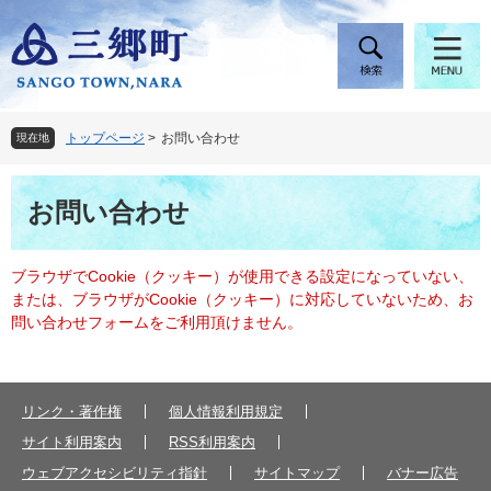
ペ
メ
ー
ニ
ジ
ュ
の
ー
先
を
頭
飛
トップページ
>
お問い合わせ
現在地
で
ば
す
し
本
。
て
お問い合わせ
文
本
文
へ
ブラウザでCookie（クッキー）が使用できる設定になっていない、
または、ブラウザがCookie（クッキー）に対応していないため、お
問い合わせフォームをご利用頂けません。
リンク・著作権
個人情報利用規定
サイト利用案内
RSS利用案内
ウェブアクセシビリティ指針
サイトマップ
バナー広告