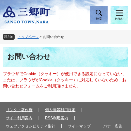
ペ
メ
ー
ニ
ジ
ュ
の
ー
先
を
頭
飛
トップページ
>
お問い合わせ
現在地
で
ば
す
し
本
。
て
お問い合わせ
文
本
文
へ
ブラウザでCookie（クッキー）が使用できる設定になっていない、
または、ブラウザがCookie（クッキー）に対応していないため、お
問い合わせフォームをご利用頂けません。
リンク・著作権
個人情報利用規定
サイト利用案内
RSS利用案内
ウェブアクセシビリティ指針
サイトマップ
バナー広告