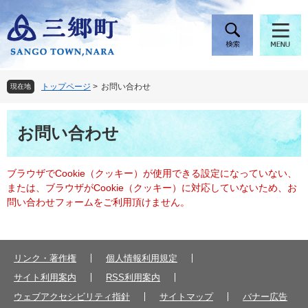
ペ
メ
ー
ニ
ジ
ュ
の
ー
先
を
頭
飛
トップページ
>
お問い合わせ
現在地
で
ば
す
し
本
。
て
お問い合わせ
文
本
文
へ
ブラウザでCookie（クッキー）が使用できる設定になっていない、
または、ブラウザがCookie（クッキー）に対応していないため、お
問い合わせフォームをご利用頂けません。
リンク・著作権
個人情報利用規定
サイト利用案内
RSS利用案内
ウェブアクセシビリティ指針
サイトマップ
バナー広告