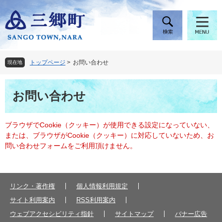
ペ
メ
ー
ニ
ジ
ュ
の
ー
先
を
頭
飛
トップページ
>
お問い合わせ
現在地
で
ば
す
し
本
。
て
お問い合わせ
文
本
文
へ
ブラウザでCookie（クッキー）が使用できる設定になっていない、
または、ブラウザがCookie（クッキー）に対応していないため、お
問い合わせフォームをご利用頂けません。
リンク・著作権
個人情報利用規定
サイト利用案内
RSS利用案内
ウェブアクセシビリティ指針
サイトマップ
バナー広告