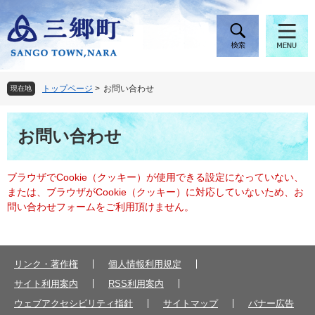
ペ
メ
ー
ニ
ジ
ュ
の
ー
先
を
頭
飛
トップページ
>
お問い合わせ
現在地
で
ば
す
し
本
。
て
お問い合わせ
文
本
文
へ
ブラウザでCookie（クッキー）が使用できる設定になっていない、
または、ブラウザがCookie（クッキー）に対応していないため、お
問い合わせフォームをご利用頂けません。
リンク・著作権
個人情報利用規定
サイト利用案内
RSS利用案内
ウェブアクセシビリティ指針
サイトマップ
バナー広告