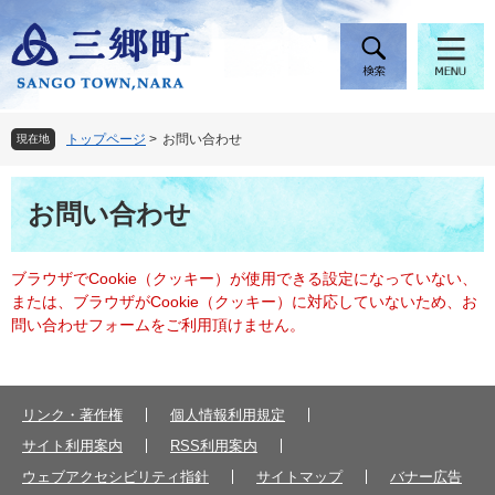
ペ
メ
ー
ニ
ジ
ュ
の
ー
先
を
頭
飛
トップページ
>
お問い合わせ
現在地
で
ば
す
し
本
。
て
お問い合わせ
文
本
文
へ
ブラウザでCookie（クッキー）が使用できる設定になっていない、
または、ブラウザがCookie（クッキー）に対応していないため、お
問い合わせフォームをご利用頂けません。
リンク・著作権
個人情報利用規定
サイト利用案内
RSS利用案内
ウェブアクセシビリティ指針
サイトマップ
バナー広告