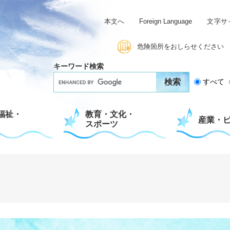
本文へ
Foreign Language
文字サ
危険箇所をおしらせください
キーワード検索
G
すべて
o
o
g
福祉・
教育・文化・
l
産業・
スポーツ
e
カ
ス
タ
ム
検
索