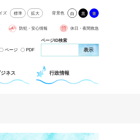
イズ
背景色
標準
拡大
白
黒
青
防犯・安心情報
休日・夜間救急
ページID検索
ページ
PDF
ビジネス
行政情報