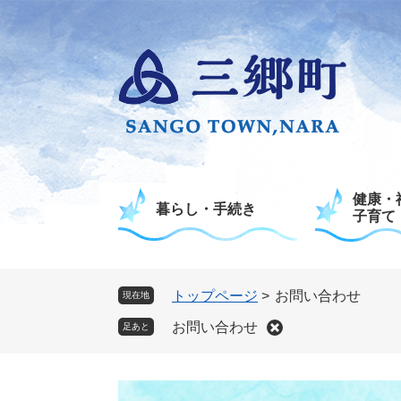
ペ
メ
ー
ニ
ジ
ュ
の
ー
先
を
頭
飛
で
ば
す
し
。
て
健康・
本
暮らし・手続き
子育て
文
へ
トップページ
>
お問い合わせ
現在地
お問い合わせ
足あと
本