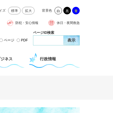
イズ
背景色
標準
拡大
白
黒
青
防犯・安心情報
休日・夜間救急
ページID検索
ページ
PDF
ビジネス
行政情報