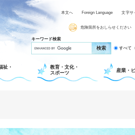
本文へ
Foreign Language
文字サ
危険箇所をおしらせください
キーワード検索
G
すべて
o
o
g
福祉・
教育・文化・
l
産業・
スポーツ
e
カ
ス
タ
ム
検
索