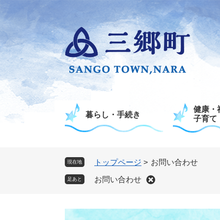
ペ
メ
ー
ニ
ジ
ュ
の
ー
先
を
頭
飛
で
ば
す
し
。
て
健康・
本
暮らし・手続き
子育て
文
へ
トップページ
>
お問い合わせ
現在地
お問い合わせ
足あと
本