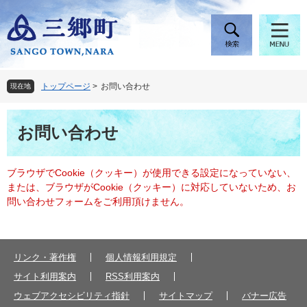
ペ
メ
ー
ニ
ジ
ュ
の
ー
先
を
頭
飛
トップページ
>
お問い合わせ
現在地
で
ば
す
し
本
。
て
お問い合わせ
文
本
文
へ
ブラウザでCookie（クッキー）が使用できる設定になっていない、
または、ブラウザがCookie（クッキー）に対応していないため、お
問い合わせフォームをご利用頂けません。
リンク・著作権
個人情報利用規定
サイト利用案内
RSS利用案内
ウェブアクセシビリティ指針
サイトマップ
バナー広告