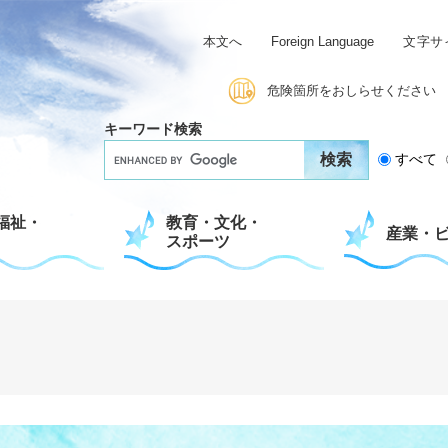
本文へ
Foreign Language
文字サ
危険箇所をおしらせください
キーワード検索
G
すべて
o
o
g
福祉・
教育・文化・
l
産業・
スポーツ
e
カ
ス
タ
ム
検
索