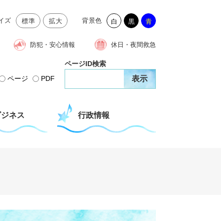
イズ
背景色
標準
拡大
白
黒
青
防犯・安心情報
休日・夜間救急
ページID検索
ページ
PDF
ビジネス
行政情報