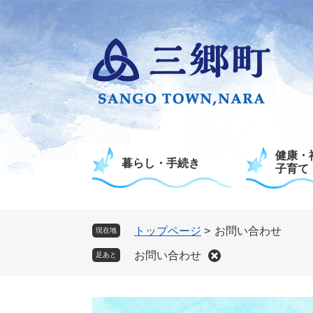
ペ
メ
ー
ニ
ジ
ュ
の
ー
先
を
頭
飛
で
ば
す
し
。
て
健康・
本
暮らし・手続き
子育て
文
へ
トップページ
>
お問い合わせ
現在地
お問い合わせ
足あと
本