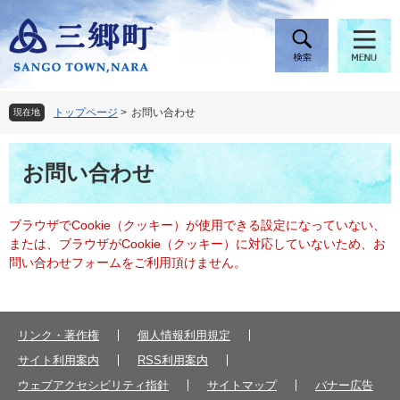
ペ
メ
ー
ニ
ジ
ュ
の
ー
先
を
頭
飛
トップページ
>
お問い合わせ
現在地
で
ば
す
し
本
。
て
お問い合わせ
文
本
文
へ
ブラウザでCookie（クッキー）が使用できる設定になっていない、
または、ブラウザがCookie（クッキー）に対応していないため、お
問い合わせフォームをご利用頂けません。
リンク・著作権
個人情報利用規定
サイト利用案内
RSS利用案内
ウェブアクセシビリティ指針
サイトマップ
バナー広告