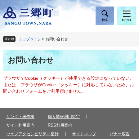
ペ
メ
ー
ニ
ジ
ュ
の
ー
先
を
頭
飛
トップページ
>
お問い合わせ
現在地
で
ば
す
し
本
。
て
お問い合わせ
文
本
文
へ
ブラウザでCookie（クッキー）が使用できる設定になっていない、
または、ブラウザがCookie（クッキー）に対応していないため、お
問い合わせフォームをご利用頂けません。
リンク・著作権
個人情報利用規定
サイト利用案内
RSS利用案内
ウェブアクセシビリティ指針
サイトマップ
バナー広告