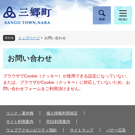
ペ
メ
ー
ニ
ジ
ュ
の
ー
先
を
頭
飛
トップページ
>
お問い合わせ
現在地
で
ば
す
し
本
。
て
お問い合わせ
文
本
文
へ
ブラウザでCookie（クッキー）が使用できる設定になっていない、
または、ブラウザがCookie（クッキー）に対応していないため、お
問い合わせフォームをご利用頂けません。
リンク・著作権
個人情報利用規定
サイト利用案内
RSS利用案内
ウェブアクセシビリティ指針
サイトマップ
バナー広告