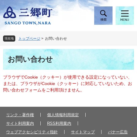
ペ
メ
ー
ニ
ジ
ュ
の
ー
先
を
頭
飛
トップページ
>
お問い合わせ
現在地
で
ば
す
し
本
。
て
お問い合わせ
文
本
文
へ
ブラウザでCookie（クッキー）が使用できる設定になっていない、
または、ブラウザがCookie（クッキー）に対応していないため、お
問い合わせフォームをご利用頂けません。
リンク・著作権
個人情報利用規定
サイト利用案内
RSS利用案内
ウェブアクセシビリティ指針
サイトマップ
バナー広告