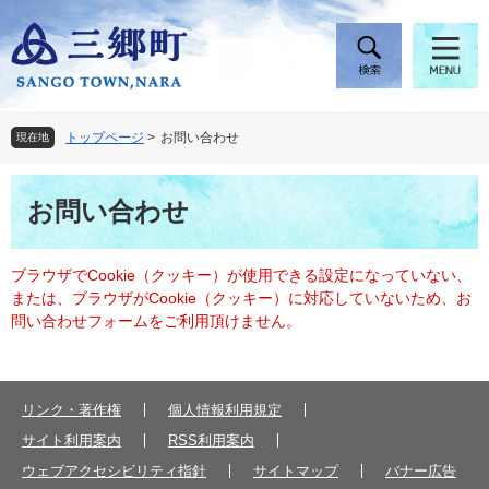
ペ
メ
ー
ニ
ジ
ュ
の
ー
先
を
頭
飛
トップページ
>
お問い合わせ
現在地
で
ば
す
し
本
。
て
お問い合わせ
文
本
文
へ
ブラウザでCookie（クッキー）が使用できる設定になっていない、
または、ブラウザがCookie（クッキー）に対応していないため、お
問い合わせフォームをご利用頂けません。
リンク・著作権
個人情報利用規定
サイト利用案内
RSS利用案内
ウェブアクセシビリティ指針
サイトマップ
バナー広告