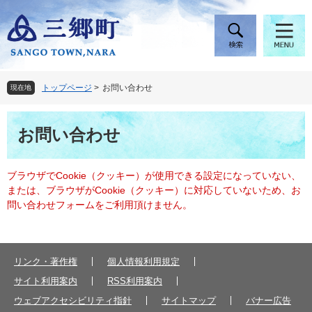
ペ
メ
ー
ニ
ジ
ュ
の
ー
先
を
頭
飛
トップページ
>
お問い合わせ
現在地
で
ば
す
し
本
。
て
お問い合わせ
文
本
文
へ
ブラウザでCookie（クッキー）が使用できる設定になっていない、
または、ブラウザがCookie（クッキー）に対応していないため、お
問い合わせフォームをご利用頂けません。
リンク・著作権
個人情報利用規定
サイト利用案内
RSS利用案内
ウェブアクセシビリティ指針
サイトマップ
バナー広告