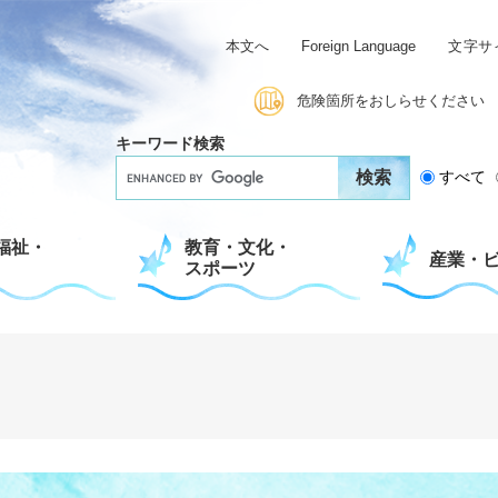
本文へ
Foreign Language
文字サ
危険箇所をおしらせください
キーワード検索
G
すべて
o
o
g
福祉・
教育・文化・
l
産業・
スポーツ
e
カ
ス
タ
ム
検
索