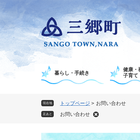
ペ
メ
ー
ニ
ジ
ュ
の
ー
先
を
頭
飛
で
ば
す
し
。
て
健康・
本
暮らし・手続き
子育て
文
へ
トップページ
>
お問い合わせ
現在地
お問い合わせ
足あと
本