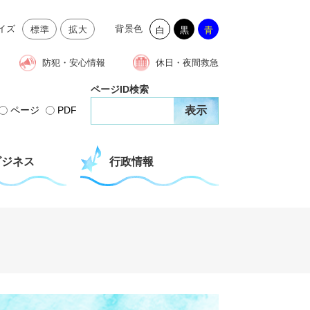
イズ
背景色
標準
拡大
白
黒
青
防犯・安心情報
休日・夜間救急
ページID検索
ページ
PDF
ビジネス
行政情報