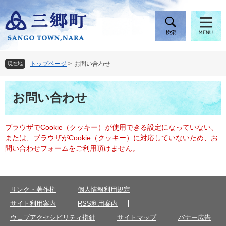
ペ
メ
ー
ニ
ジ
ュ
の
ー
先
を
頭
飛
トップページ
>
お問い合わせ
現在地
で
ば
す
し
本
。
て
お問い合わせ
文
本
文
へ
ブラウザでCookie（クッキー）が使用できる設定になっていない、
または、ブラウザがCookie（クッキー）に対応していないため、お
問い合わせフォームをご利用頂けません。
リンク・著作権
個人情報利用規定
サイト利用案内
RSS利用案内
ウェブアクセシビリティ指針
サイトマップ
バナー広告