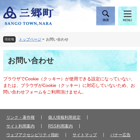
ペ
メ
ー
ニ
ジ
ュ
の
ー
先
を
頭
飛
トップページ
>
お問い合わせ
現在地
で
ば
す
し
本
。
て
お問い合わせ
文
本
文
へ
ブラウザでCookie（クッキー）が使用できる設定になっていない、
または、ブラウザがCookie（クッキー）に対応していないため、お
問い合わせフォームをご利用頂けません。
リンク・著作権
個人情報利用規定
サイト利用案内
RSS利用案内
ウェブアクセシビリティ指針
サイトマップ
バナー広告