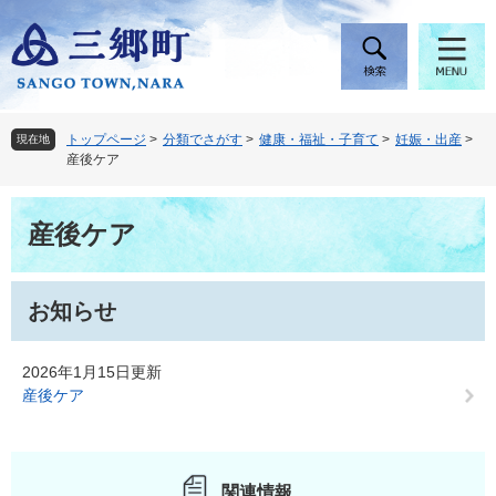
ペ
メ
ー
ニ
ジ
ュ
の
ー
先
を
頭
飛
トップページ
>
分類でさがす
>
健康・福祉・子育て
>
妊娠・出産
>
現在地
で
ば
産後ケア
す
し
。
て
本
本
産後ケア
文
文
へ
お知らせ
2026年1月15日更新
産後ケア
関連情報