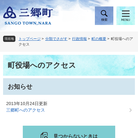
ペ
メ
ー
ニ
ジ
ュ
の
ー
先
を
頭
飛
トップページ
>
分類でさがす
>
行政情報
>
町の概要
>
町役場へのア
現在地
で
ば
クセス
す
し
。
て
本
本
町役場へのアクセス
文
文
へ
お知らせ
2013年10月24日更新
三郷町へのアクセス
見つからないときは