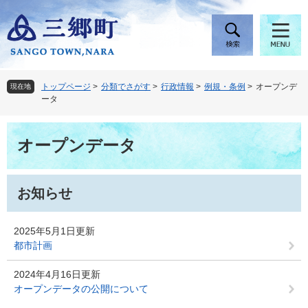
ペ
メ
ー
ニ
ジ
ュ
の
ー
先
を
頭
飛
トップページ
>
分類でさがす
>
行政情報
>
例規・条例
>
オープンデ
現在地
で
ば
ータ
す
し
。
て
本
本
オープンデータ
文
文
へ
お知らせ
2025年5月1日更新
都市計画
2024年4月16日更新
オープンデータの公開について