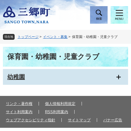
ペ
メ
ー
ニ
ジ
ュ
の
ー
先
を
頭
飛
トップページ
>
イベント・募集
>
保育園・幼稚園・児童クラブ
現在地
で
ば
す
し
本
。
て
保育園・幼稚園・児童クラブ
文
本
文
へ
幼稚園
リンク・著作権
個人情報利用規定
サイト利用案内
RSS利用案内
ウェブアクセシビリティ指針
サイトマップ
バナー広告