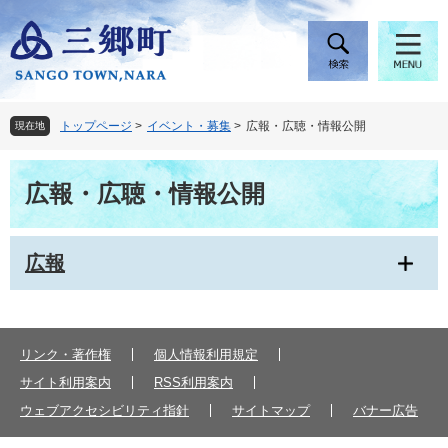
ペ
メ
ー
ニ
ジ
ュ
の
ー
先
を
頭
飛
トップページ
>
イベント・募集
>
広報・広聴・情報公開
現在地
で
ば
す
し
本
。
て
広報・広聴・情報公開
文
本
文
へ
広報
リンク・著作権
個人情報利用規定
サイト利用案内
RSS利用案内
ウェブアクセシビリティ指針
サイトマップ
バナー広告