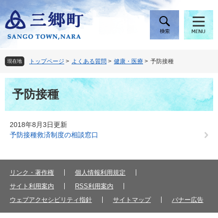
ペ
メ
ー
ニ
ジ
ュ
の
ー
先
を
頭
飛
トップページ
>
よくある質問
>
健康・医療
>
予防接種
現在地
で
ば
す
し
本
。
て
予防接種
文
本
文
へ
2018年8月3日更新
予防接種救済制度の相談窓口
リンク・著作権
個人情報利用規定
サイト利用案内
RSS利用案内
ウェブアクセシビリティ指針
サイトマップ
バナー広告