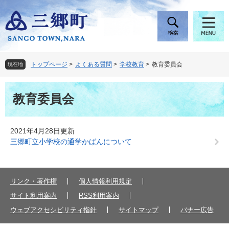
ペ
メ
ー
ニ
ジ
ュ
の
ー
先
を
頭
飛
トップページ
>
よくある質問
>
学校教育
>
教育委員会
現在地
で
ば
す
し
本
。
て
教育委員会
文
本
文
へ
2021年4月28日更新
三郷町立小学校の通学かばんについて
リンク・著作権
個人情報利用規定
サイト利用案内
RSS利用案内
ウェブアクセシビリティ指針
サイトマップ
バナー広告