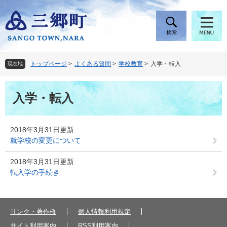
ペ
メ
ー
ニ
ジ
ュ
の
ー
先
を
頭
飛
トップページ
>
よくある質問
>
学校教育
>
入学・転入
現在地
で
ば
す
し
本
。
て
入学・転入
文
本
文
へ
2018年3月31日更新
就学校の変更について
2018年3月31日更新
転入学の手続き
リンク・著作権
個人情報利用規定
サイト利用案内
RSS利用案内