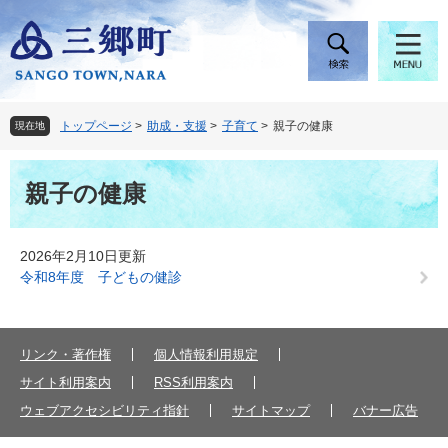
ペ
メ
ー
ニ
ジ
ュ
の
ー
先
を
頭
飛
トップページ
>
助成・支援
>
子育て
>
親子の健康
現在地
で
ば
す
し
本
。
て
親子の健康
文
本
文
へ
2026年2月10日更新
令和8年度 子どもの健診
リンク・著作権
個人情報利用規定
サイト利用案内
RSS利用案内
ウェブアクセシビリティ指針
サイトマップ
バナー広告