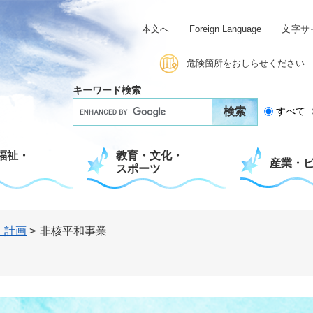
本文へ
Foreign Language
文字サ
危険箇所をおしらせください
キーワード検索
G
すべて
o
o
g
福祉・
教育・文化・
l
産業・
スポーツ
e
カ
ス
タ
ム
・計画
>
非核平和事業
検
索