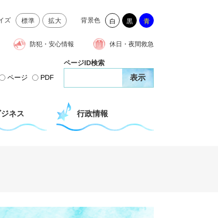
イズ
背景色
標準
拡大
白
黒
青
防犯・安心情報
休日・夜間救急
ページID検索
ページ
PDF
ビジネス
行政情報