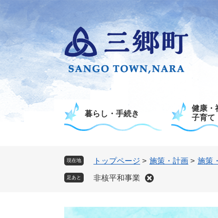
ペ
メ
ー
ニ
ジ
ュ
の
ー
先
を
頭
飛
で
ば
す
し
。
て
健康・
本
暮らし・手続き
子育て
文
へ
トップページ
>
施策・計画
>
施策
現在地
非核平和事業
足あと
本