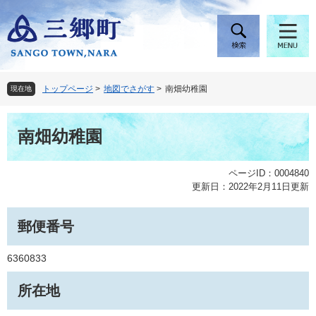
ペ
メ
ー
ニ
ジ
ュ
の
ー
先
を
頭
飛
トップページ
>
地図でさがす
>
南畑幼稚園
現在地
で
ば
す
し
本
。
て
南畑幼稚園
文
本
文
へ
ページID：0004840
更新日：2022年2月11日更新
郵便番号
6360833
所在地