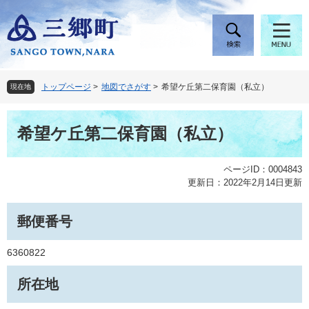
ペ
メ
ー
ニ
ジ
ュ
の
ー
先
を
頭
飛
トップページ
>
地図でさがす
>
希望ケ丘第二保育園（私立）
現在地
で
ば
す
し
本
。
て
希望ケ丘第二保育園（私立）
文
本
文
へ
ページID：0004843
更新日：2022年2月14日更新
郵便番号
6360822
所在地