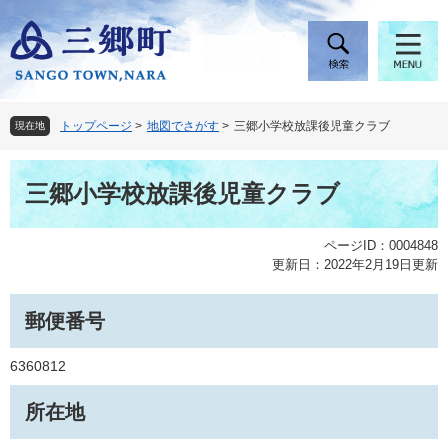
ペ
メ
ー
ニ
ジ
ュ
の
ー
先
を
頭
飛
トップページ
>
地図でさがす
>
三郷小学校放課後児童クラブ
現在地
で
ば
す
し
本
。
て
三郷小学校放課後児童クラブ
文
本
文
へ
ページID：0004848
更新日：2022年2月19日更新
郵便番号
6360812
所在地