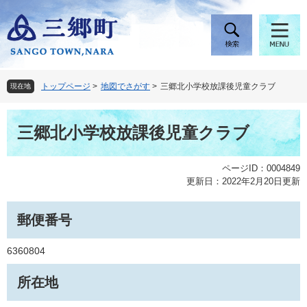
ペ
メ
ー
ニ
ジ
ュ
の
ー
先
を
頭
飛
トップページ
>
地図でさがす
>
三郷北小学校放課後児童クラブ
現在地
で
ば
す
し
本
。
て
三郷北小学校放課後児童クラブ
文
本
文
へ
ページID：0004849
更新日：2022年2月20日更新
郵便番号
6360804
所在地