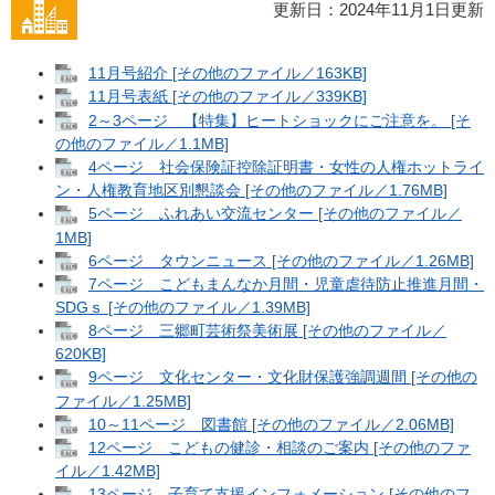
更新日：2024年11月1日更新
11月号紹介 [その他のファイル／163KB]
11月号表紙 [その他のファイル／339KB]
2～3ページ 【特集】ヒートショックにご注意を。 [そ
の他のファイル／1.1MB]
4ページ 社会保険証控除証明書・女性の人権ホットライ
ン・人権教育地区別懇談会 [その他のファイル／1.76MB]
5ページ ふれあい交流センター [その他のファイル／
1MB]
6ページ タウンニュース [その他のファイル／1.26MB]
7ページ こどもまんなか月間・児童虐待防止推進月間・
SDGｓ [その他のファイル／1.39MB]
8ページ 三郷町芸術祭美術展 [その他のファイル／
620KB]
9ページ 文化センター・文化財保護強調週間 [その他の
ファイル／1.25MB]
10～11ページ 図書館 [その他のファイル／2.06MB]
12ページ こどもの健診・相談のご案内 [その他のファ
イル／1.42MB]
13ページ 子育て支援インフォメーション [その他のフ