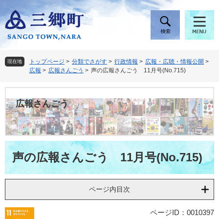
ペ
メ
ー
ニ
ジ
ュ
の
ー
先
を
頭
飛
トップページ
>
分類でさがす
>
行政情報
>
広報・広聴・情報公開
>
現在地
で
ば
広報
>
広報さんごう
>
声の広報さんごう 11月号(No.715)
す
し
。
て
本
広報さんごう
文
へ
本
声の広報さんごう 11月号(No.715)
文
ページ内目次
ページID：0010397