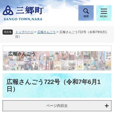
ペ
メ
ー
ニ
ジ
ュ
の
ー
先
を
頭
飛
トップページ
>
広報さんごう
>
広報さんごう722号（令和7年6月1
現在地
で
ば
日）
す
し
。
て
本
広報さんごう
文
へ
本
広報さんごう722号（令和7年6月1
文
日）
ページ内目次