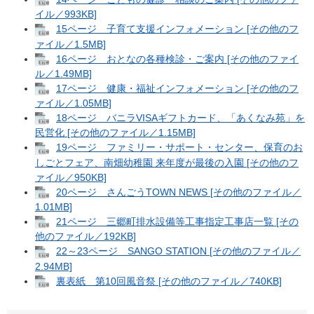
イル／993KB]
15ページ 子育て支援インフォメーション [その他のフ
ァイル／1.5MB]
16ページ おとなの各種検診・ご案内 [その他のファイ
ル／1.49MB]
17ページ 健康・福祉インフォメーション [その他のフ
ァイル／1.05MB]
18ページ バニラVISAギフトカード、「あくなみ苑」を
民営化 [その他のファイル／1.15MB]
19ページ ファミリー・サポート・センター、保育のお
しごとフェア、南畑幼稚園 来年度が最後の入園 [その他のフ
ァイル／950KB]
20ページ さんごうTOWN NEWS [その他のファイル／
1.01MB]
21ページ 三郷町排水設備等工事指定工事店一覧 [その
他のファイル／192KB]
22～23ページ SANGO STATION [その他のファイル／
2.94MB]
裏表紙 第10回風音祭 [その他のファイル／740KB]