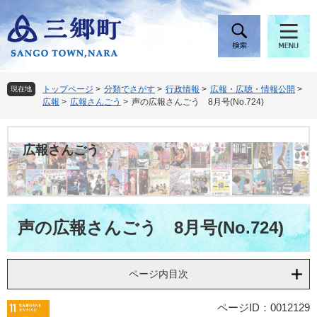
ペ
メ
ー
ニ
ジ
ュ
の
ー
先
を
頭
飛
トップページ
>
分類でさがす
>
行政情報
>
広報・広聴・情報公開
>
現在地
で
ば
広報
>
広報さんごう
>
声の広報さんごう 8月号(No.724)
す
し
。
て
本
広報さんごう
文
へ
本
声の広報さんごう 8月号(No.724)
文
ページ内目次
ページID：0012129