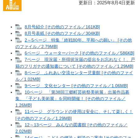
更新日：2025年8月4日更新
8月号紹介 [その他のファイル／161KB]
8月号表紙 [その他のファイル／304KB]
2～5ページ 特集「終戦80年、平和への願い」 [その他
のファイル／2.79MB]
6ページ ウォーターパーク [その他のファイル／586KB]
7ページ 現況届・所得状況届の提出をお忘れなく！、戸
籍のフリガナの通知書について [その他のファイル／1.29MB]
8ページ ふれあい交流センター児童館 [その他のファイ
ル／1.02MB]
9ページ 文化センター [その他のファイル／1.06MB]
10ページ 「第38回三郷町芸術祭美術展」出展作品募
集、「子ども美術展」を同時開催！ [その他のファイル／
1.26MB]
11ページ グラウンドの使用は安全に、そして楽しく！
[その他のファイル／1.29MB]
12～13ページ みんなの図書館 [その他のファイル／
2.02MB]
14ページ こどもの健診・相談のご案内 [その他のファ