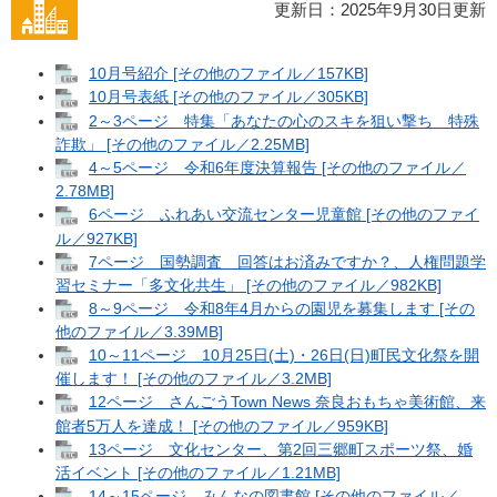
更新日：2025年9月30日更新
10月号紹介 [その他のファイル／157KB]
10月号表紙 [その他のファイル／305KB]
2～3ページ 特集「あなたの心のスキを狙い撃ち 特殊
詐欺」 [その他のファイル／2.25MB]
4～5ページ 令和6年度決算報告 [その他のファイル／
2.78MB]
6ページ ふれあい交流センター児童館 [その他のファイ
ル／927KB]
7ページ 国勢調査 回答はお済みですか？、人権問題学
習セミナー「多文化共生」 [その他のファイル／982KB]
8～9ページ 令和8年4月からの園児を募集します [その
他のファイル／3.39MB]
10～11ページ 10月25日(土)・26日(日)町民文化祭を開
催します！ [その他のファイル／3.2MB]
12ページ さんごうTown News 奈良おもちゃ美術館、来
館者5万人を達成！ [その他のファイル／959KB]
13ページ 文化センター、第2回三郷町スポーツ祭、婚
活イベント [その他のファイル／1.21MB]
14～15ページ みんなの図書館 [その他のファイル／