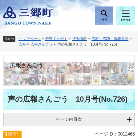
ペ
メ
ー
ニ
ジ
ュ
の
ー
先
を
頭
飛
トップページ
>
分類でさがす
>
行政情報
>
広報・広聴・情報公開
>
現在地
で
ば
広報
>
広報さんごう
>
声の広報さんごう 10月号(No.726)
す
し
。
て
本
広報さんごう
文
へ
本
声の広報さんごう 10月号(No.726)
文
ページ内目次
ページID：0012465