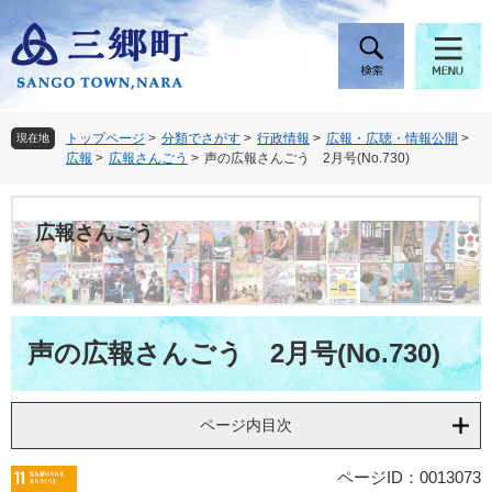
ペ
メ
ー
ニ
ジ
ュ
の
ー
先
を
頭
飛
トップページ
>
分類でさがす
>
行政情報
>
広報・広聴・情報公開
>
現在地
で
ば
広報
>
広報さんごう
>
声の広報さんごう 2月号(No.730)
す
し
。
て
本
広報さんごう
文
へ
本
声の広報さんごう 2月号(No.730)
文
ページ内目次
ページID：0013073