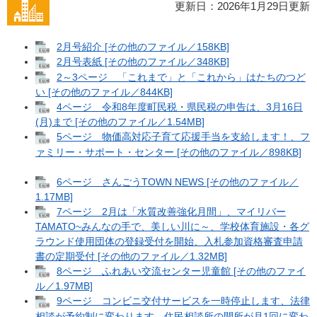
更新日：2026年1月29日更新
2月号紹介 [その他のファイル／158KB]
2月号表紙 [その他のファイル／348KB]
2～3ページ 「これまで」と「これから」はたちのつど
い [その他のファイル／844KB]
4ページ 令和8年度町民税・県民税の申告は、3月16日
(月)まで [その他のファイル／1.54MB]
5ページ 物価高対応子育て応援手当を支給します！、フ
ァミリー・サポート・センター [その他のファイル／898KB]
6ページ さんごうTOWN NEWS [その他のファイル／
1.17MB]
7ページ 2月は「水質改善強化月間」、マイリバー
TAMATO~みんなの手で、美しい川に～、学校体育施設・各グ
ラウンド使用団体の登録受付を開始、入札参加資格審査申請
書の定期受付 [その他のファイル／1.32MB]
8ページ ふれあい交流センター児童館 [その他のファイ
ル／1.97MB]
9ページ コンビニ交付サービスを一時停止します、法律
相談が予約制に変わります、住民相談所の開所が月1回に変わ