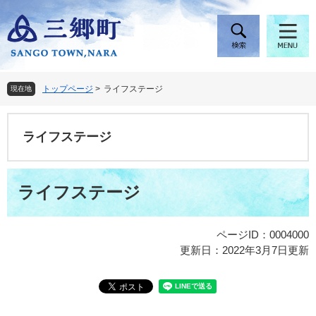
ペ
メ
ー
ニ
ジ
ュ
の
ー
先
を
頭
飛
トップページ
>
ライフステージ
現在地
で
ば
す
し
。
て
ライフステージ
本
文
へ
本
ライフステージ
文
ページID：0004000
更新日：2022年3月7日更新