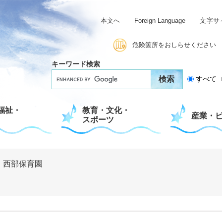
本文へ
Foreign Language
文字サ
危険箇所をおしらせください
キーワード検索
G
すべて
o
o
g
福祉・
教育・文化・
l
産業・
スポーツ
e
カ
ス
タ
ム
>
西部保育園
検
索