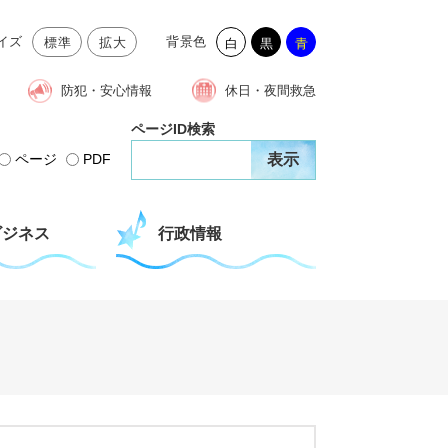
イズ
背景色
標準
拡大
白
黒
青
防犯・安心情報
休日・夜間救急
ページID検索
ページ
PDF
ビジネス
行政情報