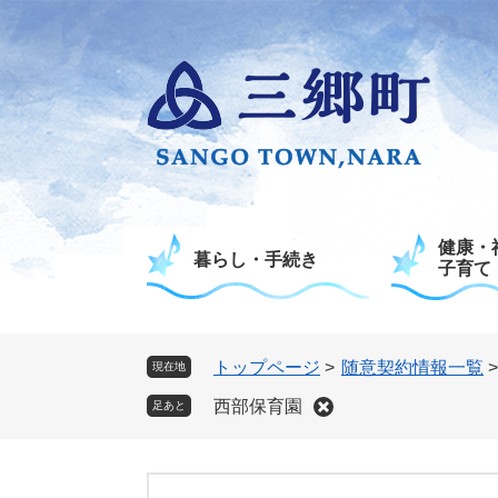
ペ
メ
ー
ニ
ジ
ュ
の
ー
先
を
頭
飛
で
ば
す
し
。
て
健康・
本
暮らし・手続き
子育て
文
へ
トップページ
>
随意契約情報一覧
現在地
西部保育園
足あと