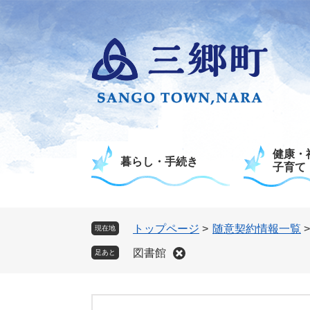
ペ
メ
ー
ニ
ジ
ュ
の
ー
先
を
頭
飛
で
ば
す
し
。
て
健康・
本
暮らし・手続き
子育て
文
へ
トップページ
>
随意契約情報一覧
現在地
図書館
足あと