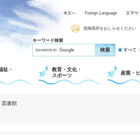
本文へ
Foreign Language
文字サ
危険箇所をおしらせください
キーワード検索
G
すべて
o
o
g
福祉・
教育・文化・
l
産業・
スポーツ
e
カ
ス
タ
ム
>
図書館
検
索