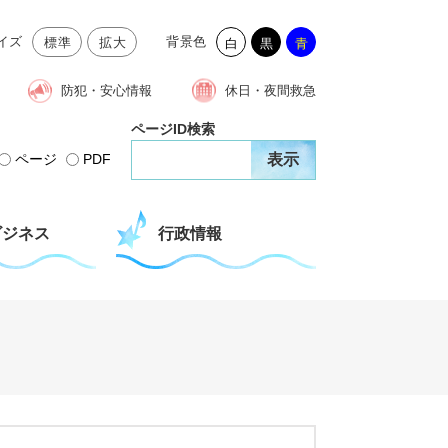
イズ
背景色
標準
拡大
白
黒
青
防犯・安心情報
休日・夜間救急
ページID検索
ページ
PDF
ビジネス
行政情報