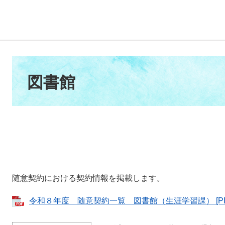
本
文
図書館
随意契約における契約情報を掲載します。
令和８年度 随意契約一覧 図書館（生涯学習課） [PDF