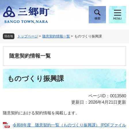
ペ
メ
ー
ニ
ジ
ュ
の
ー
先
を
頭
飛
トップページ
>
随意契約情報一覧
>
ものづくり振興課
現在地
で
ば
す
し
。
て
随意契約情報一覧
本
文
へ
本
ものづくり振興課
文
ページID：0013580
更新日：2026年4月21日更新
随意契約における契約情報を掲載します。
令和8年度 随意契約一覧（ものづくり振興課） [PDFファイル